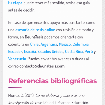
tu etapa
puede tener más sentido, revisa esa guía
antes de decidir.
En caso de que necesites apoyo más constante, como
una
asesoría de tesis online
con revisión de fondo y
forma, en
DeunaTesis
podemos orientarte con
cobertura en
Chile
,
Argentina
,
México
,
Colombia
,
Ecuador
,
España
,
Estados Unidos
,
Costa Rica
,
Perú
y
Venezuela
. Puedes enviar tus avances o dudas al
correo
contacto@deunatesis.com
.
Referencias bibliográficas
Muñoz, C. (2011).
Cómo elaborar y asesorar una
investigación de tesis
(2a ed.). Pearson Educación.