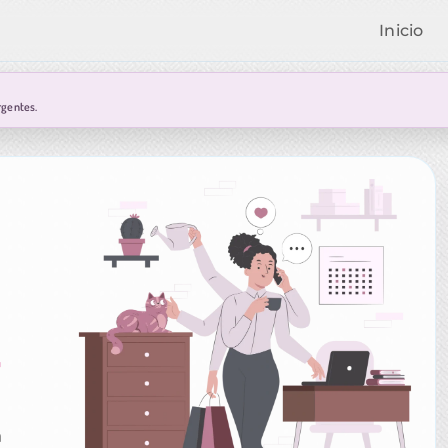
Inicio
rgentes.
r
a