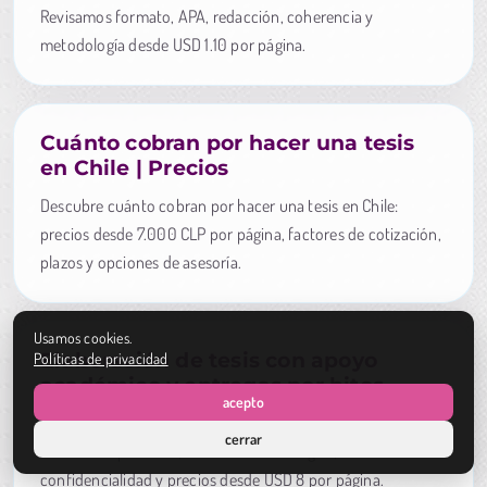
Revisamos formato, APA, redacción, coherencia y
metodología desde USD 1.10 por página.
Cuánto cobran por hacer una tesis
en Chile | Precios
Descubre cuánto cobran por hacer una tesis en Chile:
precios desde 7.000 CLP por página, factores de cotización,
plazos y opciones de asesoría.
Usamos cookies.
Elaboración de tesis con apoyo
Políticas de privacidad
académico y entregas por hitos
acepto
Cotiza tu tesis según nivel, páginas y fecha límite. Apoyo
cerrar
académico por hitos, revisión metodológica,
confidencialidad y precios desde USD 8 por página.