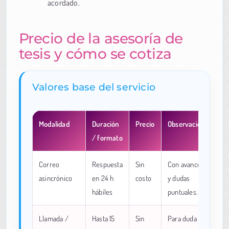
acordado.
Precio de la asesoría de
tesis y cómo se cotiza
Valores base del servicio
Modalidad
Duración
Precio
Observación
/ formato
Correo
Respuesta
Sin
Con avance
asincrónico
en 24 h
costo
y dudas
hábiles
puntuales.
Llamada /
Hasta 15
Sin
Para duda