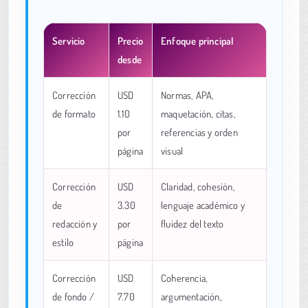
Servicio
Precio
Enfoque principal
desde
Corrección
USD
Normas, APA,
de formato
1.10
maquetación, citas,
por
referencias y orden
página
visual
Corrección
USD
Claridad, cohesión,
de
3.30
lenguaje académico y
redacción y
por
fluidez del texto
estilo
página
Corrección
USD
Coherencia,
de fondo /
7.70
argumentación,