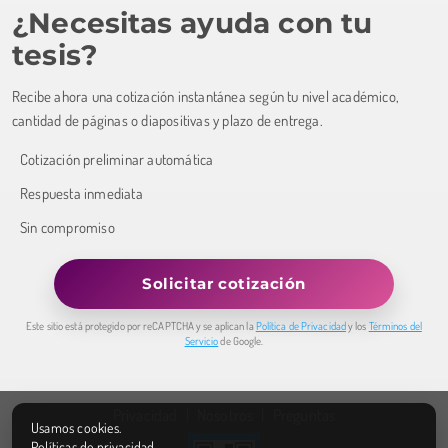
¿Necesitas ayuda con tu
tesis?
Recibe ahora una cotización instantánea según tu nivel académico,
cantidad de páginas o diapositivas y plazo de entrega.
Cotización preliminar automática
Respuesta inmediata
Sin compromiso
Solicitar cotización
Este sitio está protegido por reCAPTCHA y se aplican la
Política de Privacidad
y los
Términos del
Servicio
de Google.
Privacidad
Nosotros
Preguntas
Usamos cookies.
Políticas de privacidad