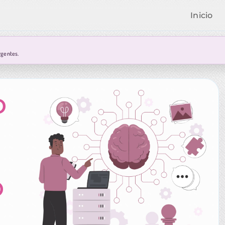
Inicio
rgentes.
o
o