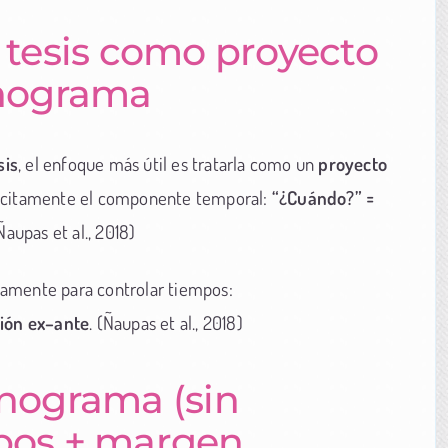
tu tesis como proyecto
onograma
sis
, el enfoque más útil es tratarla como un
proyecto
lícitamente el componente temporal:
“¿Cuándo?” =
(Ñaupas et al., 2018)
tamente para controlar tiempos:
ción ex–ante
. (Ñaupas et al., 2018)
nograma (sin
mpos + margen