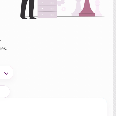
s
nes.