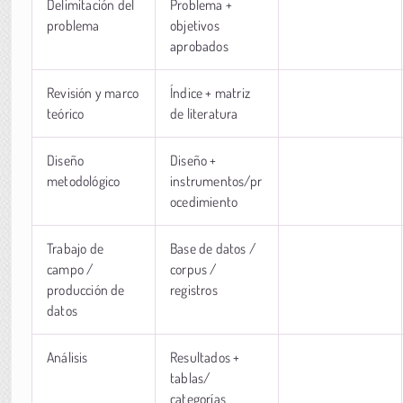
Delimitación del
Problema +
problema
objetivos
aprobados
Revisión y marco
Índice + matriz
teórico
de literatura
Diseño
Diseño +
metodológico
instrumentos/pr
ocedimiento
Trabajo de
Base de datos /
campo /
corpus /
producción de
registros
datos
Análisis
Resultados +
tablas/
categorías