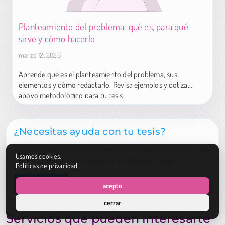
Planteamiento del problema: qué es, para qué
sirve y cómo hacerlo
marzo 12, 2026
Aprende qué es el planteamiento del problema, sus
elementos y cómo redactarlo. Revisa ejemplos y cotiza
apoyo metodológico para tu tesis.
¿Necesitas ayuda con tu tesis?
Podemos ayudarte por partes (según tu cronograma) o desde cero,
Usamos cookies.
trabajando sobre tus avances para que llegues a tiempo.
Políticas de privacidad
Cotizar ahora
acepto
cerrar
Servicios que pueden interesarte