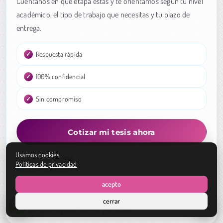
Cuéntanos en qué etapa estás y te orientamos según tu nivel
académico, el tipo de trabajo que necesitas y tu plazo de
entrega.
Respuesta rápida
100% confidencial
Sin compromiso
Cotizar mi tesis ahora
Usamos cookies.
Tema / problema
Políticas de privacidad
Marco / método
Resultados / Discusión
acepto
Corrección / redacción
cerrar
Atención para pregrado, maestría y doctorado.