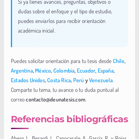
Si ya tienes avances, preguntas, objetivos o
dudas sobre el enfoque y el tipo de estudio,
puedes enviarlos para recibir orientación
académica inicial.
Puedes solicitar orientación para tu tesis desde
Chile
,
Argentina
,
México
,
Colombia
,
Ecuador
,
España
,
Estados Unidos
,
Costa Rica
,
Perú
y
Venezuela
.
Comparte tu tema, tu avance o tu duda puntual al
correo
contacto@deunatesis.com
.
Referencias bibliográficas
Abero, L., Berardi, L., Capocasale, A., García, R., y Rojas,