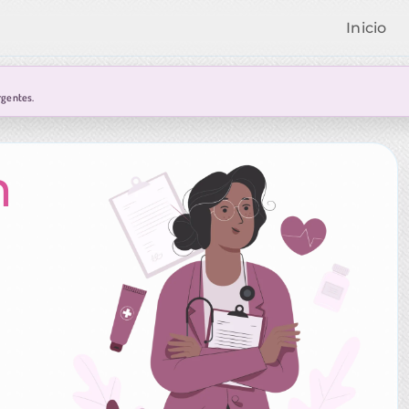
Inicio
rgentes.
n