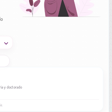
lo
ía y doctorado
s.